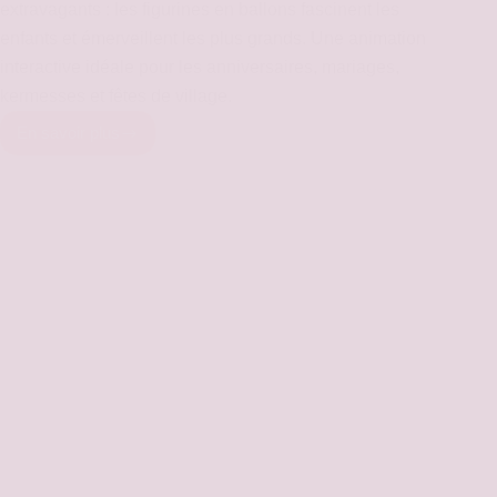
extravagants : les figurines en ballons fascinent les
enfants et émerveillent les plus grands. Une animation
interactive idéale pour les anniversaires, mariages,
kermesses et fêtes de village.
En savoir plus