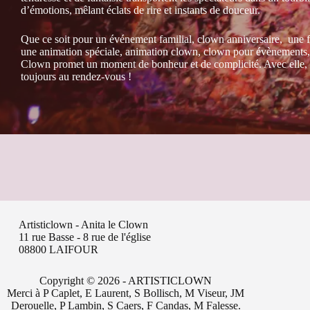
d’émotions, mêlant éclats de rire et instants de douceur.
Que ce soit pour un événement familial, clown anniversaire, une f
une animation spéciale, animation clown, clown pour évènements,
Clown promet un moment de bonheur et de complicité. Avec elle, l
toujours au rendez-vous !
Artisticlown - Anita le Clown
11 rue Basse - 8 rue de l'église
08800 LAIFOUR
Copyright © 2026 - ARTISTICLOWN
Merci à P Caplet, E Laurent, S Bollisch, M Viseur, JM
Derouelle, P Lambin, S Caers, F Candas, M Falesse.