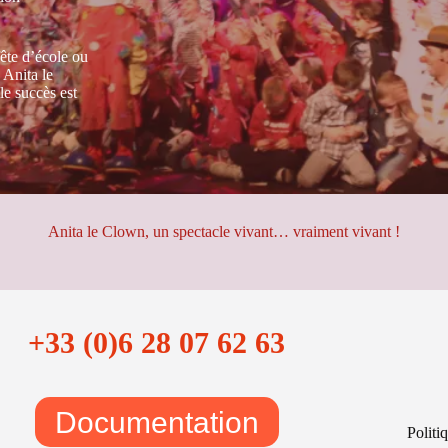
ête d’école ou
 Anita le
e succès est
Anita le Clown, un spectacle vivant… vraiment vivant !
+33 (0)6 28 07 62 63
Documentation
Politi