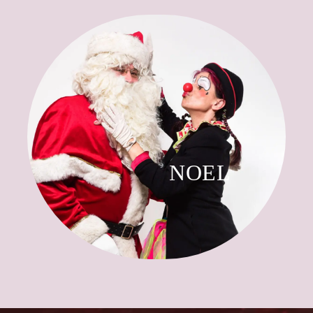
Noël
Anita accueille à la fin de son spectacle le Père Noël
en chantant avec tous les enfants.
C'est la Magie de Noël assurée.
NOEL