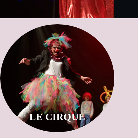
Grande parade
Elle costume les enfants et leur fait faire un numéro.
gymnaste...
de 2 lions, éléphants, clowns, équilibristes, magicien,
Anita monte un cirque avec les enfants. Elle aura besoin
Le Cirque
LE CIRQUE