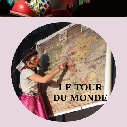
Le Tour du Monde
Anita fait le tour des 5 continents. Elle va
chercher des enfants qu'elle costume avec
chapeaux et autres. Ensuite chaque continent
révèle une chorégraphie réalisée avec tout le
public.
LE TOUR
Spectacle très coloré, dansant et éducatif.
Très interactif
DU MONDE