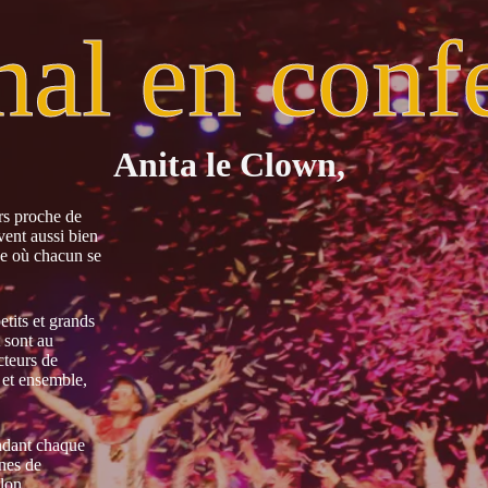
nal en confe
Anita le Clown,
urs proche de
vent aussi bien
ue où chacun se
etits et grands
t sont au
cteurs de
, et ensemble,
endant chaque
nes de
llon